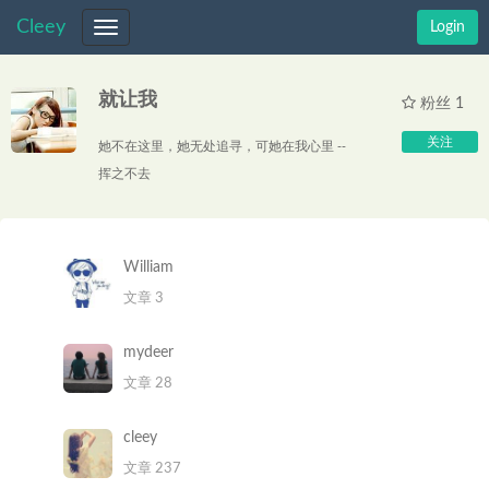
Cleey
Login
Toggle
navigation
就让我
粉丝 1
她不在这里，她无处追寻，可她在我心里 --
关注
挥之不去
William
文章 3
mydeer
文章 28
cleey
文章 237